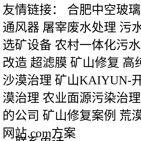
友情链接：
合肥中空玻璃
通风器 屠宰废水处理 污
选矿设备 农村一体化污水
改造 超滤膜 矿山修复 高
沙漠治理 矿山KAIYUN-
漠治理 农业面源污染治理
的公司 矿山修复案例 荒漠
网站.com方案