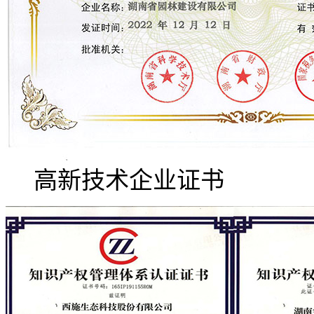
高新技术企业证书