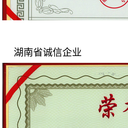
湖南省诚信企业