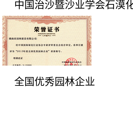
中国治沙暨沙业学会石漠
全国优秀园林企业