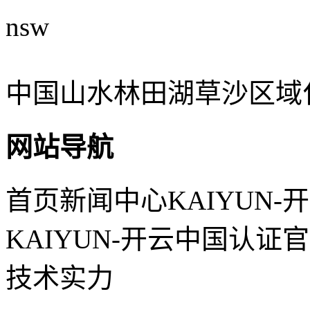
nsw
中国山水林田湖草沙区域
网站导航
首页新闻中心KAIYUN-
KAIYUN-开云中国认证
技术实力