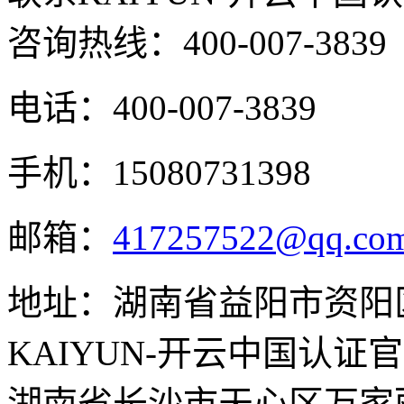
咨询热线：
400-007-3839
电话：400-007-3839
手机：15080731398
邮箱：
417257522@qq.co
地址：湖南省益阳市资阳区
KAIYUN-开云中国认证
湖南省长沙市天心区万家丽