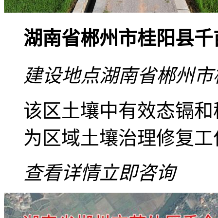
湖南省郴州市桂阳县千
建设地点
湖南省郴州市
该区土壤中有效态镉和
为区域土壤治理修复工
查看详情立即咨询