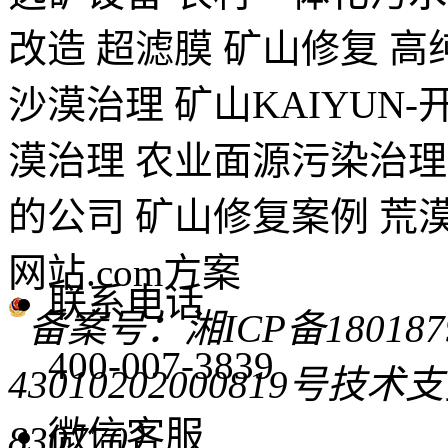
改造 超滤膜 矿山修复 高
沙漠治理 矿山KAIYUN-
漠治理 农业面源污染治理
的公司 矿山修复案例 荒漠
网站.com方案
联系电话
备案号：湘ICP备180187
400-007-3839
43010202000819号
技术支
微信客服
830770）