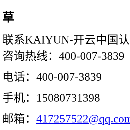
草
联系KAIYUN-开云中国认
咨询热线：
400-007-3839
电话：400-007-3839
手机：15080731398
邮箱：
417257522@qq.co