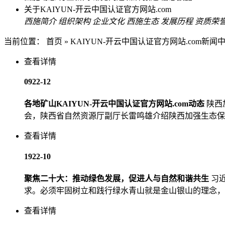
关于KAIYUN-开云中国认证官方网站.com
西施简介
组织架构
企业文化
西施生态
发展历程
资质荣
当前位置：
首页 » KAIYUN-开云中国认证官方网站.com新闻中
查看详情
09
22-12
各地矿山KAIYUN-开云中国认证官方网站.com动态
陕西
会，陕西省自然资源厅副厅长雷鸣雄介绍陕西加强生态保
查看详情
19
22-10
聚焦二十大：推动绿色发展，促进人与自然和谐共生
习
求。必须牢固树立和践行绿水青山就是金山银山的理念，站
查看详情