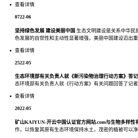
查看详情
07
22-06
坚持绿色发展 建设美丽中国
生态文明建设是关系中华民
色发展的自觉性和主动性显著增强，美丽中国建设迈出重大
查看详情
25
22-05
生态环境部有关负责人就《新污染物治理行动方案》答记
态环境部有关负责人就《行动方案》有关问题回答了记者的
查看详情
20
22-05
矿山KAIYUN-开云中国认证官方网站.com与生物多样
作，以恢复其原有生态环境保持水土，茂密的植被可以净