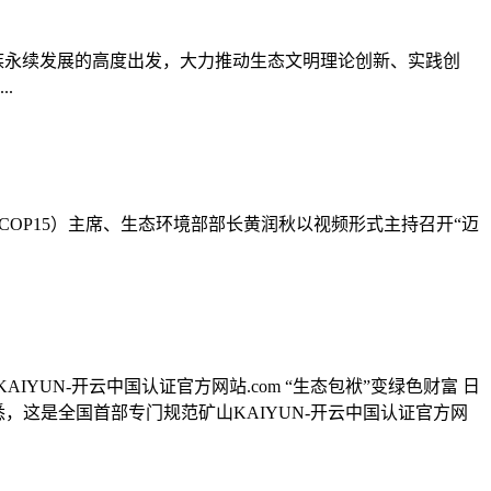
族永续发展的高度出发，大力推动生态文明理论创新、实践创
.
COP15）主席、生态环境部部长黄润秋以视频形式主持召开“迈
IYUN-开云中国认证官方网站.com “生态包袱”变绿色财富 日
悉，这是全国首部专门规范矿山KAIYUN-开云中国认证官方网