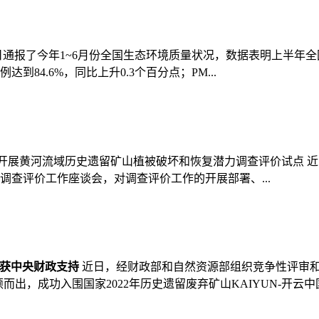
通报了今年1~6月份全国生态环境质量状况，数据表明上半年全
84.6%，同比上升0.3个百分点；PM...
开展黄河流域历史遗留矿山植被破坏和恢复潜力调查评价试点 
查评价工作座谈会，对调查评价工作的开展部署、...
目再获中央财政支持
近日，经财政部和自然资源部组织竞争性评审
脱颖而出，成功入围国家2022年历史遗留废弃矿山KAIYUN-开