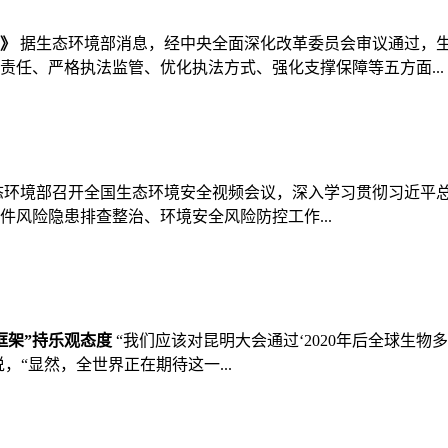
》
据生态环境部消息，经中央全面深化改革委员会审议通过，
任、严格执法监管、优化执法方式、强化支撑保障等五方面...
生态环境部召开全国生态环境安全视频会议，深入学习贯彻习近平总
风险隐患排查整治、环境安全风险防控工作...
框架”持乐观态度
“我们应该对昆明大会通过‘2020年后全球生
“显然，全世界正在期待这一...