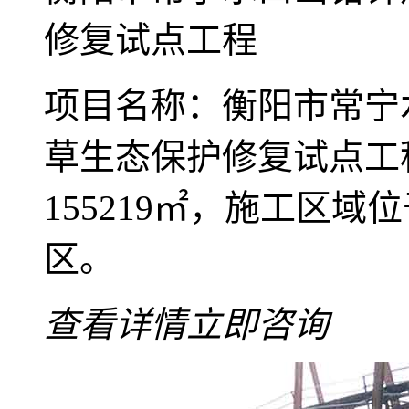
修复试点工程
项目名称：衡阳市常宁
草生态保护修复试点工
155219㎡，施工区
区。
查看详情立即咨询