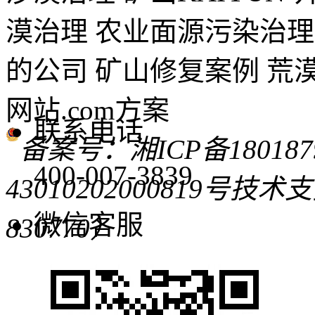
漠治理 农业面源污染治理
的公司 矿山修复案例 荒漠
网站.com方案
联系电话
备案号：湘ICP备180187
400-007-3839
43010202000819号
技术支
微信客服
830770）