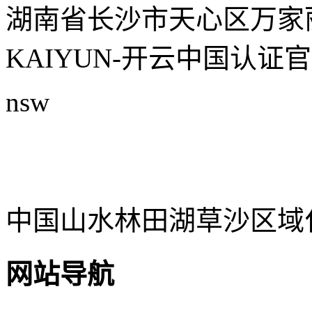
湖南省长沙市天心区万家丽
KAIYUN-开云中国认证
nsw
中国山水林田湖草沙区域
网站导航