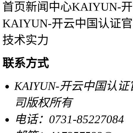
首页新闻中心KAIYUN-
KAIYUN-开云中国认证
技术实力
联系方式
KAIYUN-开云中国认
司
版权所有
电话：0731-85227084