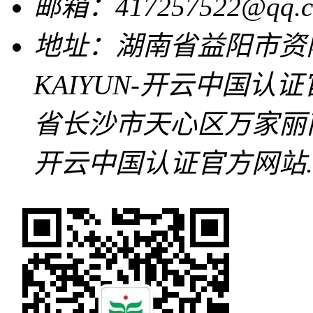
邮箱：417257522@qq.
地址：湖南省益阳市资
KAIYUN-开云中国认
省长沙市天心区万家丽南路
开云中国认证官方网站.