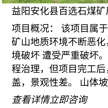
益阳安化县百选石煤矿
项目概况： 该项目属
矿山地质环境不断恶化
境破坏 遭受严重破坏。
程治理，但项目完工后
盖，景观性差。 山体坡度
查看详情立即咨询