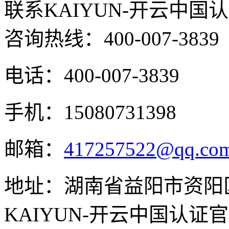
联系KAIYUN-开云中国认
咨询热线：
400-007-3839
电话：400-007-3839
手机：15080731398
邮箱：
417257522@qq.co
地址：湖南省益阳市资阳区
KAIYUN-开云中国认证