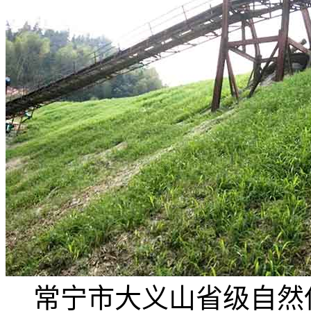
常宁市大义山省级自然