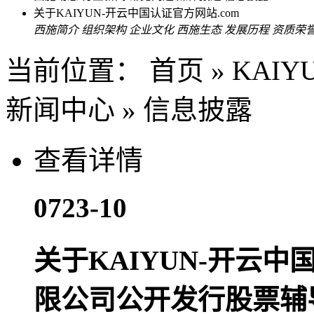
关于KAIYUN-开云中国认证官方网站.com
西施简介
组织架构
企业文化
西施生态
发展历程
资质荣
当前位置：
首页 » KAI
新闻中心 » 信息披露
查看详情
07
23-10
关于KAIYUN-开云中
限公司公开发行股票辅