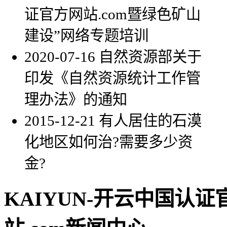
证官方网站.com暨绿色矿山
建设”网络专题培训
2020-07-16
自然资源部关于
印发《自然资源统计工作管
理办法》的通知
2015-12-21
有人居住的石漠
化地区如何治?需要多少资
金?
KAIYUN-开云中国认证