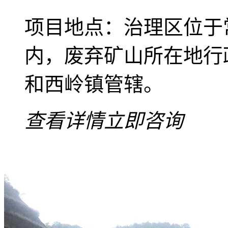
项目地点：治理区位于
内，废弃矿山所在地行
和西岭镇管辖。
查看详情立即咨询